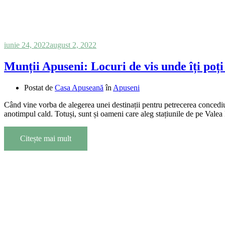
iunie 24, 2022
august 2, 2022
Munții Apuseni: Locuri de vis unde îți poți
Postat de
Casa Apuseană
în
Apuseni
Când vine vorba de alegerea unei destinații pentru petrecerea concediulu
anotimpul cald. Totuși, sunt și oameni care aleg stațiunile de pe Valea
Citește mai mult