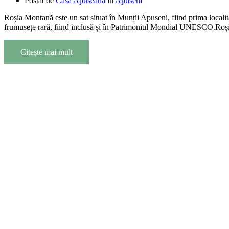
Postat de
Casa Apuseană
în
Apuseni
Roșia Montană este un sat situat în Munții Apuseni, fiind prima locali
frumusețe rară, fiind inclusă și în Patrimoniul Mondial UNESCO.Roșia 
Citește mai mult