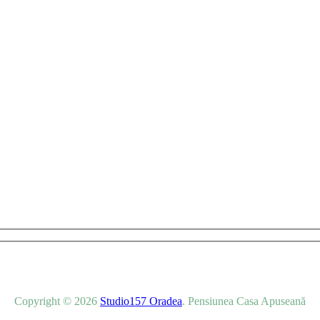
t promoțiile și ofertele noastre speciale.
Copyright © 2026
Studio157 Oradea
. Pensiunea Casa Apuseană