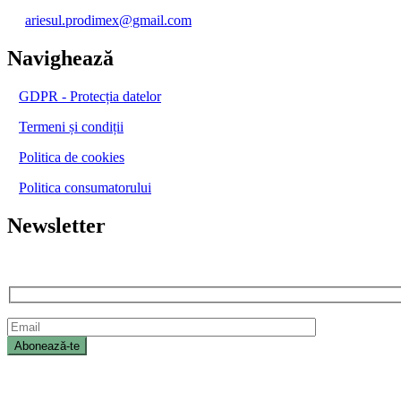
ariesul.prodimex@gmail.com
Navighează
GDPR - Protecția datelor
Termeni și condiții
Politica de cookies
Politica consumatorului
Newsletter
Abonați-vă la newsletter și bucurați-vă de multe beneficii, primiți direc