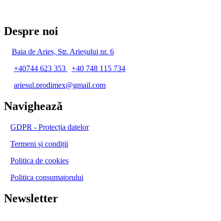
Despre noi
Baia de Arieș, Str. Arieșului nr. 6
+40744 623 353
/
+40 748 115 734
ariesul.prodimex@gmail.com
Navighează
GDPR - Protecția datelor
Termeni și condiții
Politica de cookies
Politica consumatorului
Newsletter
Abonați-vă la newsletter și bucurați-vă de multe beneficii, primiți