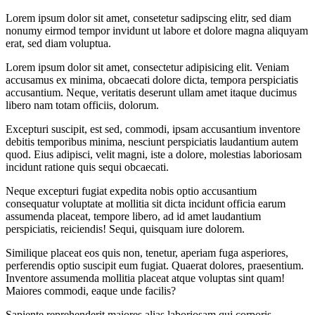
Lorem ipsum dolor sit amet, consetetur sadipscing elitr, sed diam
nonumy eirmod tempor invidunt ut labore et dolore magna aliquyam
erat, sed diam voluptua.
Lorem ipsum dolor sit amet, consectetur adipisicing elit. Veniam
accusamus ex minima, obcaecati dolore dicta, tempora perspiciatis
accusantium. Neque, veritatis deserunt ullam amet itaque ducimus
libero nam totam officiis, dolorum.
Excepturi suscipit, est sed, commodi, ipsam accusantium inventore
debitis temporibus minima, nesciunt perspiciatis laudantium autem
quod. Eius adipisci, velit magni, iste a dolore, molestias laboriosam
incidunt ratione quis sequi obcaecati.
Neque excepturi fugiat expedita nobis optio accusantium
consequatur voluptate at mollitia sit dicta incidunt officia earum
assumenda placeat, tempore libero, ad id amet laudantium
perspiciatis, reiciendis! Sequi, quisquam iure dolorem.
Similique placeat eos quis non, tenetur, aperiam fuga asperiores,
perferendis optio suscipit eum fugiat. Quaerat dolores, praesentium.
Inventore assumenda mollitia placeat atque voluptas sint quam!
Maiores commodi, eaque unde facilis?
Sapiente reprehenderit maiores alias laboriosam qui corporis