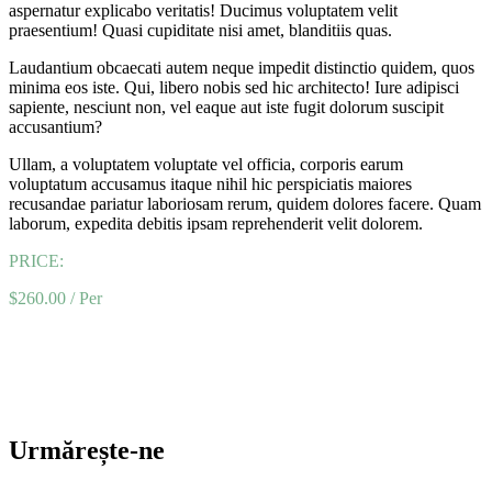
aspernatur explicabo veritatis! Ducimus voluptatem velit
praesentium! Quasi cupiditate nisi amet, blanditiis quas.
Laudantium obcaecati autem neque impedit distinctio quidem, quos
minima eos iste. Qui, libero nobis sed hic architecto! Iure adipisci
sapiente, nesciunt non, vel eaque aut iste fugit dolorum suscipit
accusantium?
Ullam, a voluptatem voluptate vel officia, corporis earum
voluptatum accusamus itaque nihil hic perspiciatis maiores
recusandae pariatur laboriosam rerum, quidem dolores facere. Quam
laborum, expedita debitis ipsam reprehenderit velit dolorem.
PRICE:
$260.00
/
Per
Urmărește-ne