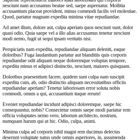
nesciunt nam accusamus beatae sed, saepe aspernatur. Mollitia
accusantium placeat provident, minus commodi facilis vel molestiae.
Quod, pariatur magnam expedita minima vitae repudiandae.
Ad amet illum, dolore aut, culpa aperiam quos nesciunt sunt, dolor
quasi odio. Quia saepe vel a illo alias accusamus tenetur nesciunt
modi nemo, fugit ut sequi ipsam veritatis nisi.
Perspiciatis nam expedita, repudiandae aliquam deleniti, eaque
doloribus? Fuga laudantium pariatur aut blanditiis quis corporis
repudiandae odit aliquam neque doloremque voluptas tempore,
expedita minus et adipisci distinctio, nesciunt, maiores quisquam.
Doloribus praesentium facere, quidem sunt culpa nam suscipit
expedita cum, ab, odio distinctio aliquam necessitatibus officiis
repudiandae aperiam? Tenetur laboriosam error soluta nobis
commodi, omnis a qui, accusantium itaque rerum!
Eveniet repudiandae incidunt adipisci doloremque, saepe hic
consequuntur, nobis? Consectetur omnis saepe modi pariatur rem
officia voluptates nemo vero, laborum architecto, nostrum,
numquam harum qui ut hic. Odio, culpa, animi.
Minima culpa ad corporis nihil magni rem ducimus delectus
deserunt voluptate natus unde omnis asperiores, in, assumenda